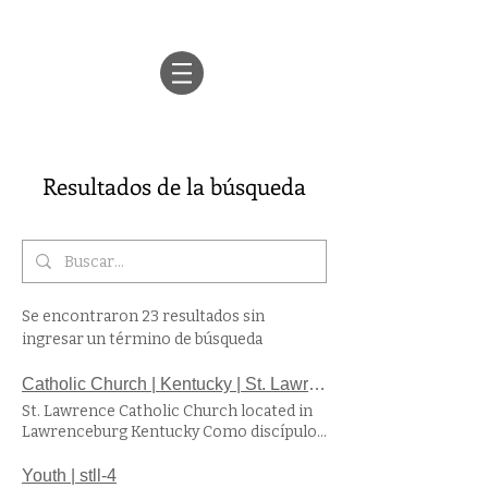
Resultados de la búsqueda
Se encontraron 23 resultados sin
ingresar un término de búsqueda
Catholic Church | Kentucky | St. Lawrence Roman Catholic Church
St. Lawrence Catholic Church located in
Lawrenceburg Kentucky Como discípulos
católicos de Jesucristo y su Iglesia,
respondemos a la invitación de nuestro
Youth | stll-4